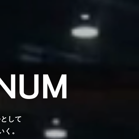
INUM
ルとして
いく。